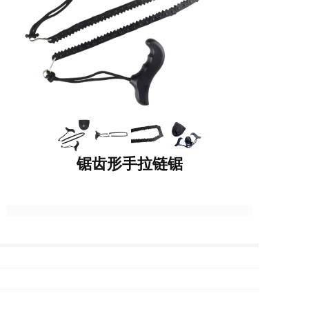
锯齿形手拉链锯