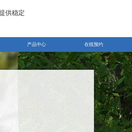
提供稳定
产品中心
在线预约