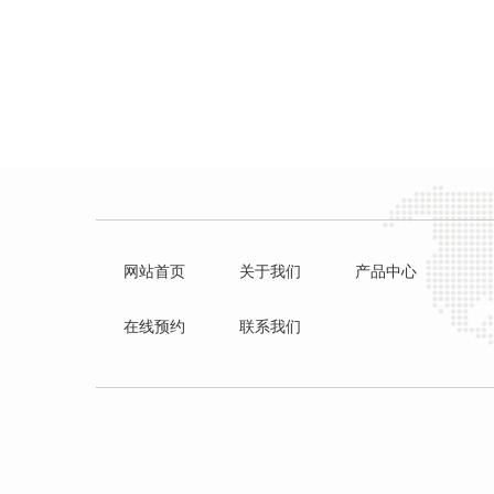
网站首页
关于我们
产品中心
在线预约
联系我们