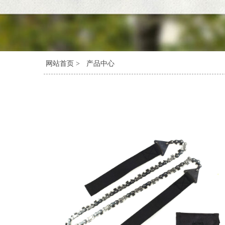
网站首页 >
产品中心