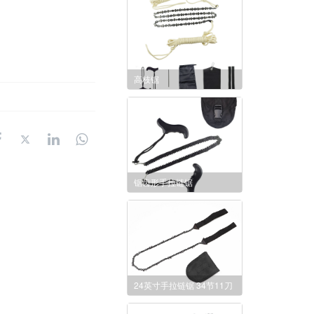
高枝锯
锯齿形手拉链锯
24英寸手拉链锯 34节11刀