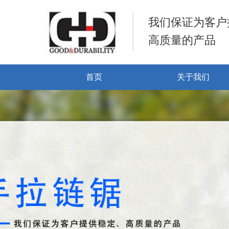
我们保证为客户
高质量的产品
首页
关于我们