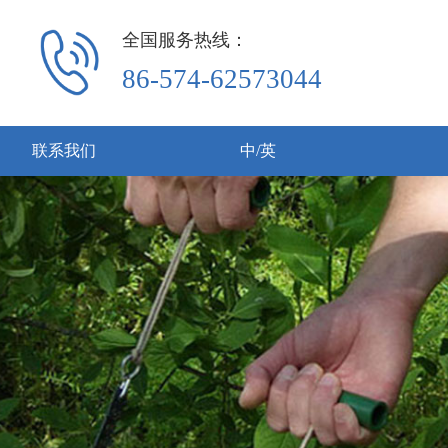
全国服务热线：
86-574-62573044
联系我们
中/英