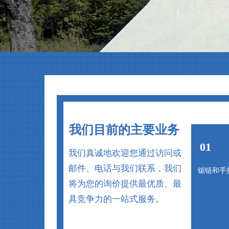
我们目前的主要业务
01
我们真诚地欢迎您通过访问或
邮件、电话与我们联系，我们
锯链和手
将为您的询价提供最优质、最
具竞争力的一站式服务。