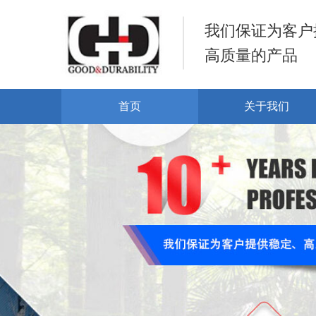
我们保证为客户
高质量的产品
首页
关于我们