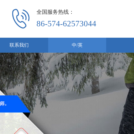
全国服务热线：
86-574-62573044
联系我们
中/英