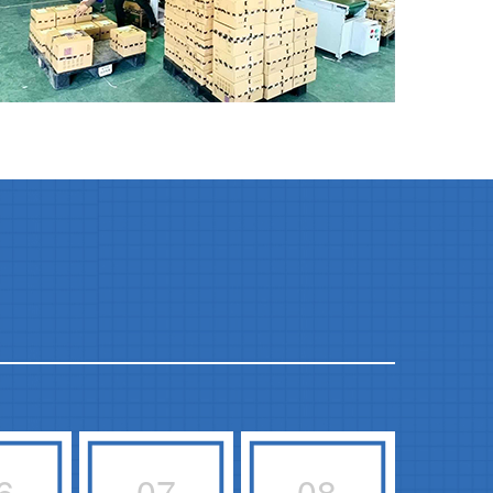
6
07
08