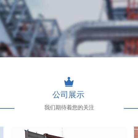
公司展示 
我们期待着您的关注