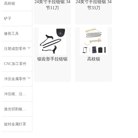
24英寸手拉链锯 34
24英寸手拉链锯 34
高枝锯
节11刀
节33刀
铲子
修剪工具
注塑成型零件
锯齿形手拉链锯
高枝锯
CNC加工零件
冲压金属零件
冲压模、注射模和嵌件注射模
激光切割板材零件
旋转金属灯罩