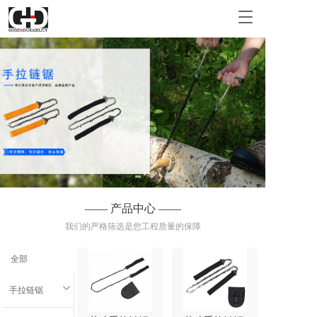
T
o
g
g
l
e
n
a
v
i
g
a
t
i
—— 产品中心 ——
o
我们的严格筛选是您工程质量的保障
n
全部
手拉链锯