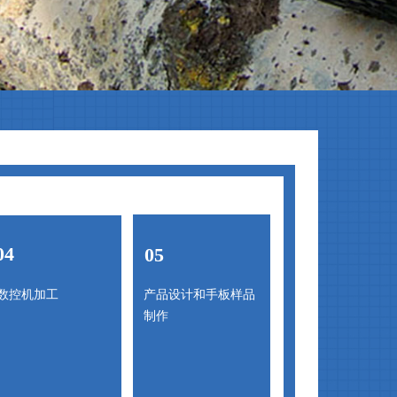
04
05
数控机加工
产品设计和手板样品
制作