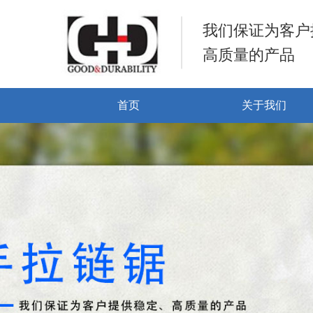
我们保证为客户
高质量的产品
首页
关于我们