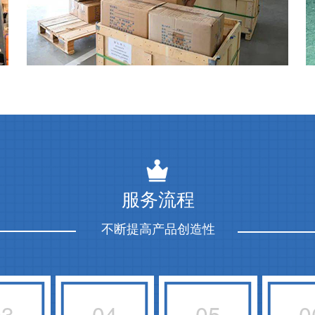
服务流程
不断提高产品创造性
03
04
05
0