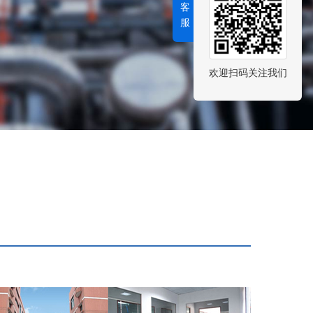
客
服
欢迎扫码关注我们