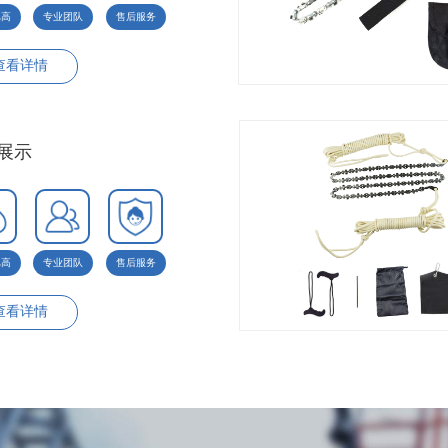
比高
专业团队
售后服务
查看详情
展示
比高
专业团队
售后服务
查看详情