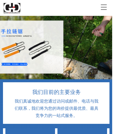
T
o
g
g
l
e
n
a
v
i
g
a
t
i
o
我们目前的主要业务
n
我们真诚地欢迎您通过访问或邮件、电话与我
们联系，我们将为您的询价提供最优质、最具
竞争力的一站式服务。