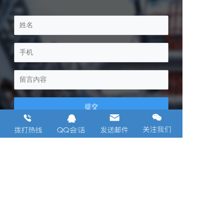
客服电话
86-574-62573044
浙江省宁波市余姚阳明街道康山路玉井跟6号