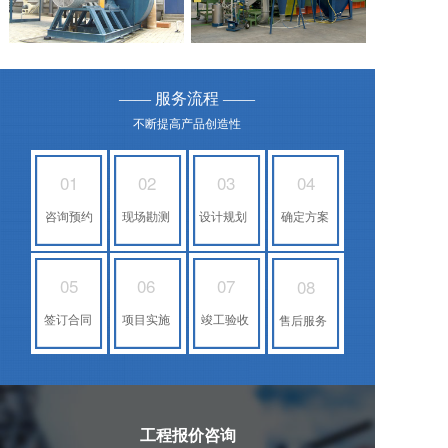
—— 服务流程 ——
不断提高产品创造性
01
02
03
04
咨询预约
现场勘测
设计规划
确定方案
05
06
07
08
签订合同
项目实施
竣工验收
售后服务
工程报价咨询