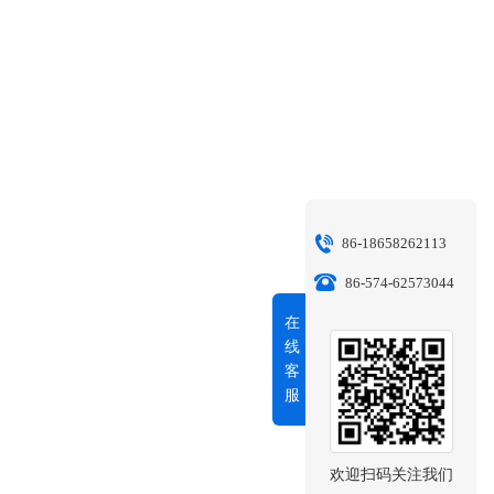
86-18658262113
86-574-62573044
在
线
客
服
欢迎扫码关注我们