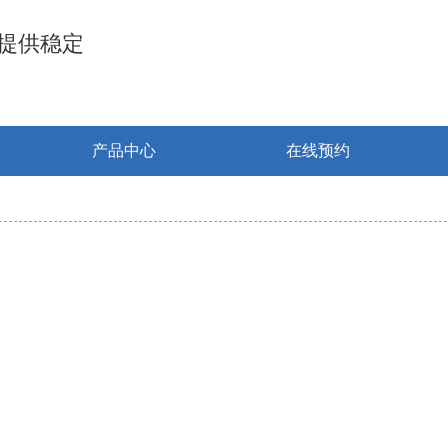
提供稳定
产品中心
在线预约