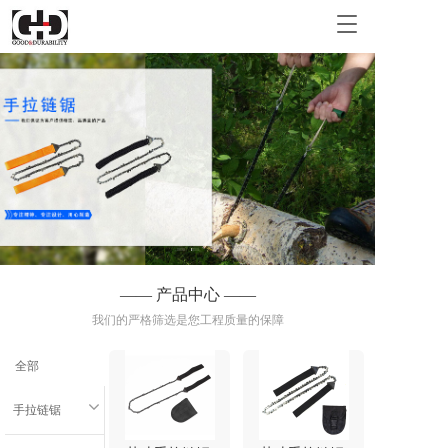
T
o
g
g
l
e
n
a
v
i
g
a
t
i
—— 产品中心 ——
o
我们的严格筛选是您工程质量的保障
n
全部
手拉链锯