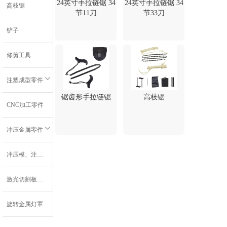
24英寸手拉链锯 34
24英寸手拉链锯 34
高枝锯
节11刀
节33刀
铲子
修剪工具
注塑成型零件
锯齿形手拉链锯
高枝锯
CNC加工零件
冲压金属零件
冲压模、注射模和嵌件注射模
激光切割板材零件
旋转金属灯罩