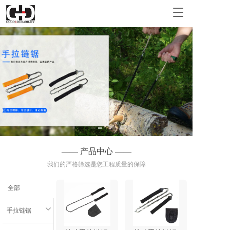
T
o
g
g
l
e
n
a
v
i
g
a
t
i
—— 产品中心 ——
o
我们的严格筛选是您工程质量的保障
n
全部
手拉链锯