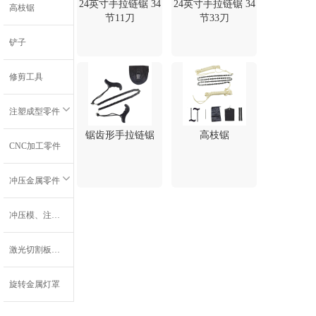
24英寸手拉链锯 34
24英寸手拉链锯 34
高枝锯
节11刀
节33刀
铲子
修剪工具
注塑成型零件
锯齿形手拉链锯
高枝锯
CNC加工零件
冲压金属零件
冲压模、注射模和嵌件注射模
激光切割板材零件
旋转金属灯罩